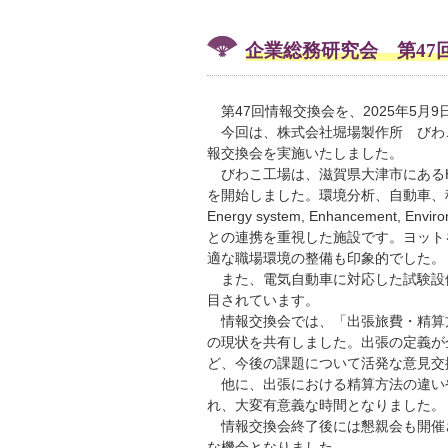
企業総務研究会 第47
第47回情報交換会を、2025年5月
今回は、株式会社堀場製作所 びわこ工場（
報交換会を実施いたしました。
びわこ工場は、滋賀県大津市にあるHO
を開始しました。環境分析、自動車、科学分
Energy system, Enhancement
との連携を重視した施設です。ヨット
適な職場環境の整備も印象的でした。
また、電気自動車に対応した試験設
目されています。
情報交換会では、「出張旅費・精算
の現状を共有しました。出張の定義が
ど、今後の課題について活発な意見交
他に、出張における精算方法の違い
れ、大変有意義な時間となりました。
情報交換会終了後には懇親会も開催
な機会となりました。