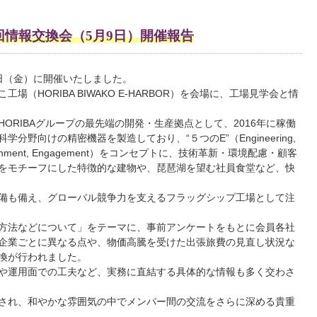
回情報交換会（5月9日）開催報告
9日（金）に開催いたしました。
HORIBA BIWAKO E-HARBOR）を会場に、工場見学会と情
RIBAグループの最先端の開発・生産拠点として、2016年に稼働
野向けの精密機器を製造しており、“５つのE”（Engineering,
, Environment, Engagement）をコンセプトに、技術革新・環境配慮・顧客
をモチーフにした特徴的な建物や、琵琶湖を望む社員食堂など、快
備も備え、グローバル競争力を支えるフラッグシップ工場として注
方法などについて」をテーマに、事前アンケートをもとに会員各社
企業ごとに異なる点や、物価高騰を受けた出張旅費の見直し状況な
換が行われました。
や運用面での工夫など、実務に直結する具体的な情報も多く交わさ
され、和やかな雰囲気の中でメンバー間の交流をさらに深める貴重