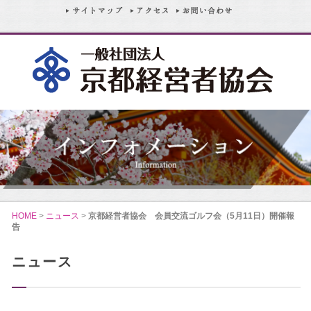
HOME
>
ニュース
>
京都経営者協会 会員交流ゴルフ会（5月11日）開催報
告
ニュース