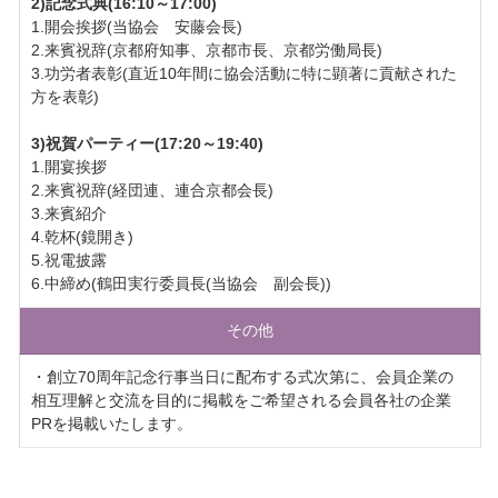
2)記念式典(16:10～17:00)
1.開会挨拶(当協会 安藤会長)
2.来賓祝辞(京都府知事、京都市長、京都労働局長)
3.功労者表彰(直近10年間に協会活動に特に顕著に貢献された
方を表彰)
3)祝賀パーティー(17:20～19:40)
1.開宴挨拶
2.来賓祝辞(経団連、連合京都会長)
3.来賓紹介
4.乾杯(鏡開き)
5.祝電披露
6.中締め(鶴田実行委員長(当協会 副会長))
その他
・創立70周年記念行事当日に配布する式次第に、会員企業の
相互理解と交流を目的に掲載をご希望される会員各社の企業
PRを掲載いたします。