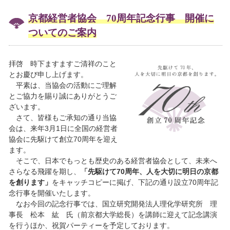
京都経営者協会 70周年記念行事 開催に
ついてのご案内
拝啓 時下ますますご清祥のこと
とお慶び申し上げます。
平素は、当協会の活動にご理解
とご協力を賜り誠にありがとうご
ざいます。
さて、皆様もご承知の通り当協
会は、来年3月1日に全国の経営者
協会に先駆けて創立70周年を迎え
ます。
そこで、日本でもっとも歴史のある経営者協会として、未来へ
さらなる飛躍を期し、
「先駆けて70周年、人を大切に明日の京都
を創ります」
をキャッチコピーに掲げ、下記の通り設立70周年記
念行事を開催いたします。
なお今回の記念行事では、国立研究開発法人理化学研究所 理
事長 松本 紘 氏（前京都大学総長）を講師に迎えて記念講演
を行うほか、祝賀パーティーを予定しております。