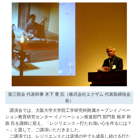
第三部会 代表幹事 木下 豊 氏（株式会社エクザム 代表取締役会
長）
講演会では、大阪大学大学院工学研究科附属オープンイノベー
ション教育研究センター イノベーション推進部門 部門長 根岸 和
政 氏を講師に迎え、「レジリエンス～打たれ強い心を作るには？
～」と題して、ご講演いただきました。
ご講演では、レジリエンスとは逆境の中でも成長し続ける打た