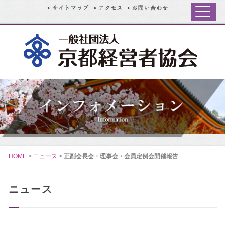
HOME
>
ニュース
>
正副会長会・理事会・会員定例会開催報告
ニュース