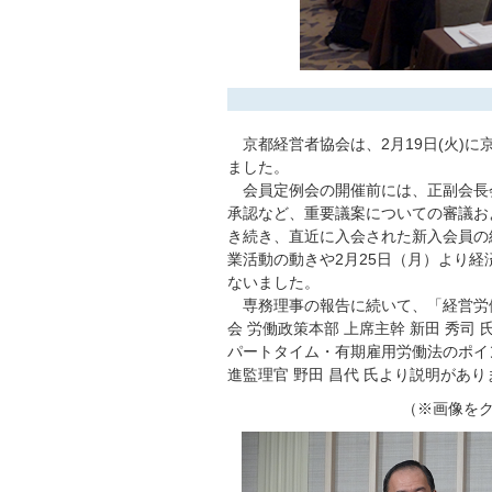
京都経営者協会は、2月19日(火)
ました。
会員定例会の開催前には、正副会長会
承認など、重要議案についての審議お
き続き、直近に入会された新入会員の
業活動の動きや2月25日（月）より
ないました。
専務理事の報告に続いて、「経営労
会 労働政策本部 上席主幹 新田 秀
パートタイム・有期雇用労働法のポイ
進監理官 野田 昌代 氏より説明があり
（※画像を