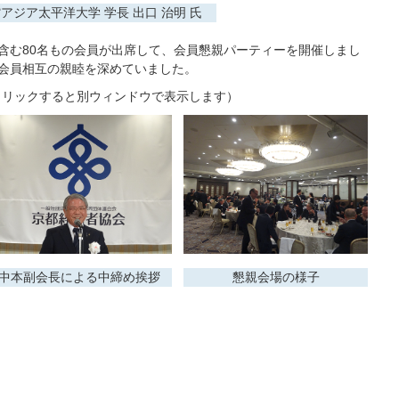
アジア太平洋大学 学長 出口 治明 氏
む80名もの会員が出席して、会員懇親パーティーを開催しまし
会員相互の親睦を深めていました。
クリックすると別ウィンドウで表示します）
中本副会長による中締め挨拶
懇親会場の様子