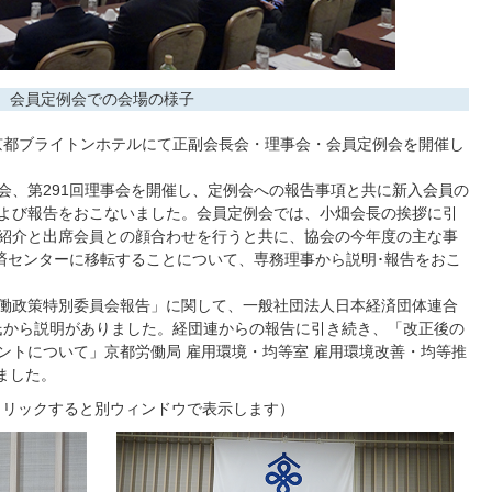
会員定例会での会場の様子
に京都ブライトンホテルにて正副会長会・理事会・会員定例会を開催し
、第291回理事会を開催し、定例会への報告事項と共に新入会員の
よび報告をおこないました。会員定例会では、小畑会長の挨拶に引
紹介と出席会員との顔合わせを行うと共に、協会の今年度の主な事
経済センターに移転することについて、専務理事から説明･報告をおこ
働政策特別委員会報告」に関して、一般社団法人日本経済団体連合
司 氏から説明がありました。経団連からの報告に引き続き、「改正後の
ントについて」京都労働局 雇用環境・均等室 雇用環境改善・均等推
ました。
クリックすると別ウィンドウで表示します）