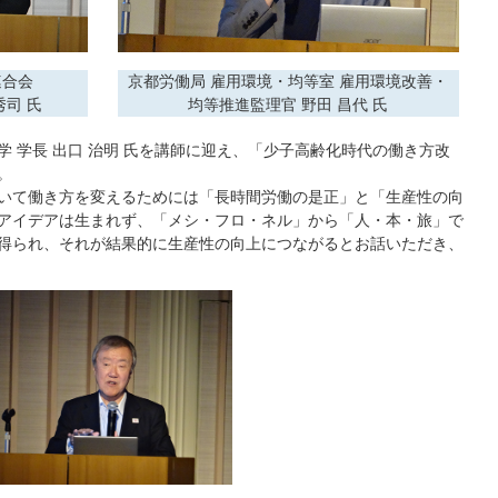
連合会
京都労働局 雇用環境・均等室 雇用環境改善・
秀司 氏
均等推進監理官 野田 昌代 氏
 学長 出口 治明 氏を講師に迎え、「少子高齢化時代の働き方改
。
いて働き方を変えるためには「長時間労働の是正」と「生産性の向
アイデアは生まれず、「メシ・フロ・ネル」から「人・本・旅」で
得られ、それが結果的に生産性の向上につながるとお話いただき、