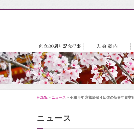
HOME
>
ニュース
>
令和４年 京都経済４団体の新春年賀交
ニュース